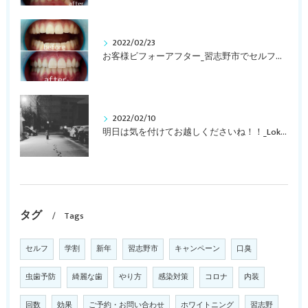
2022/02/23
お客様ビフォーアフター_習志野市でセルフホワイトニング！Lokahi
2022/02/10
明日は気を付けてお越しくださいね！！_Lokahi
タグ
Tags
セルフ
学割
新年
習志野市
キャンペーン
口臭
虫歯予防
綺麗な歯
やり方
感染対策
コロナ
内装
回数
効果
ご予約・お問い合わせ
ホワイトニング
習志野