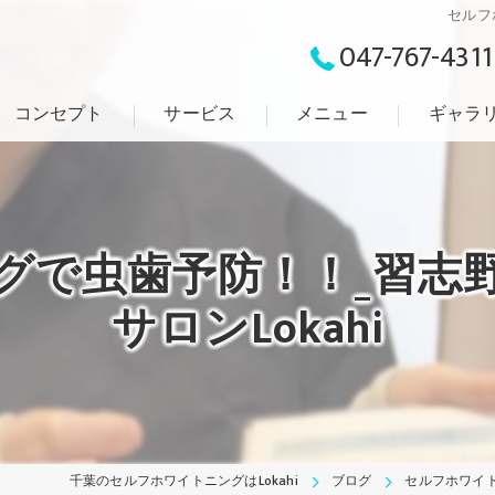
セルフ
047-767-4311
コンセプト
サービス
メニュー
ギャラ
グで虫歯予防！！_習志
サロンLokahi
千葉のセルフホワイトニングはLokahi
ブログ
セルフホワイト